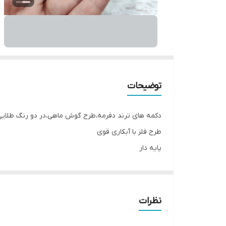
توضیحات
دکمه های ترند دفرمه،طرح گوش ماهی،در دو رنگ طلایی و نقره
طرح فلز با آبکاری قوی
پایه دار
مناسب کت،مانتو کتی،انواع تزئینات و...
نظرات