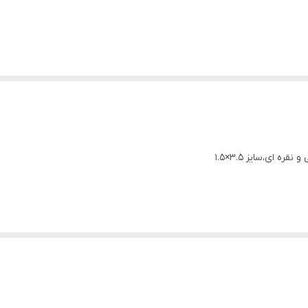
 ای،سایز ۳.۵×۱.۵