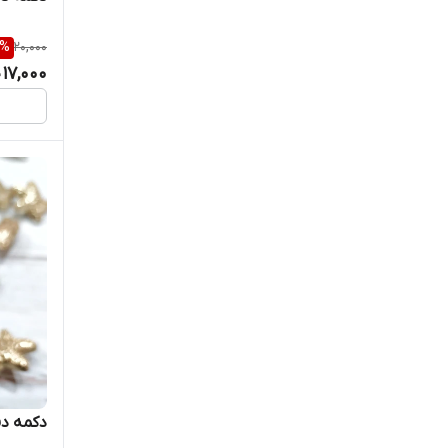
%
20,000
17,000
دکمه د