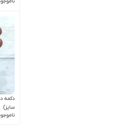
ناموجود
دکمه دف
سایز)
ناموجود