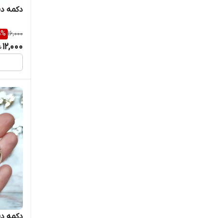
دکمه دف
5
%
16,000
12,000
دکمه دف