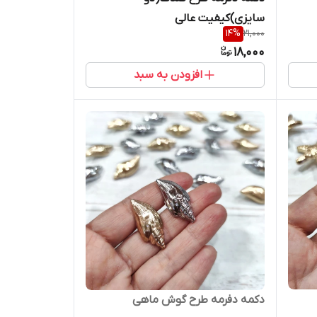
سایزی)کیفیت عالی
14
%
21,000
18,000
افزودن به سبد
دکمه دفرمه طرح گوش ماهی