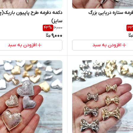
رمه ستاره دریایی بزرگ
دکمه دفرمه طرح پاپیون باریک(چ
سایز)
43
%
16,000
32
9,000
افزودن به سبد
افزودن به سبد