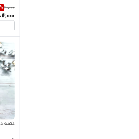
%
20,000
12,000
دکمه د