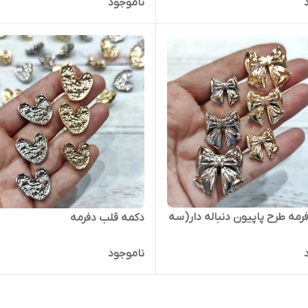
ناموجود
رمه طرح پاپیون دنباله دار(سه
دکمه قلب دفرمه
ناموجود