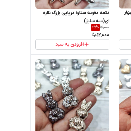
هار
دکمه دفرمه ستاره دریایی بزرگ نقره
ای(سه سایز)
25
%
16,000
12,000
افزودن به سبد