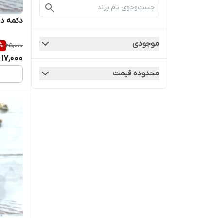
دکمه دف
موجودی
%
25,000
17,000
محدوده قیمت