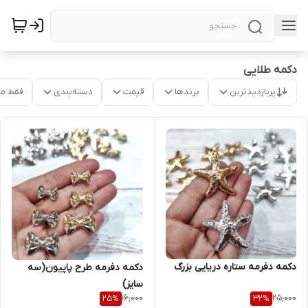
دکمه طلایی
پربازدیدترین
برندها
قیمت
دسته‌بندی
فقط م
دکمه دفرمه ستاره دریایی بزرگ
دکمه دفرمه طرح پاپیون(سه
سایز)
16,000
25,000
25
%
32
%