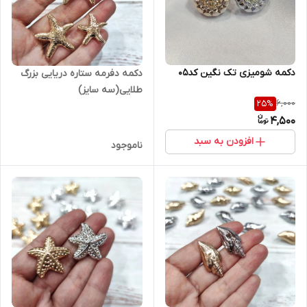
دکمه شومیزی تک نگین کد۰۵
دکمه دفرمه ستاره دریایی بزرگ
طلایی(سه سایز)
6,000
25
%
4,500
افزودن به سبد
ناموجود