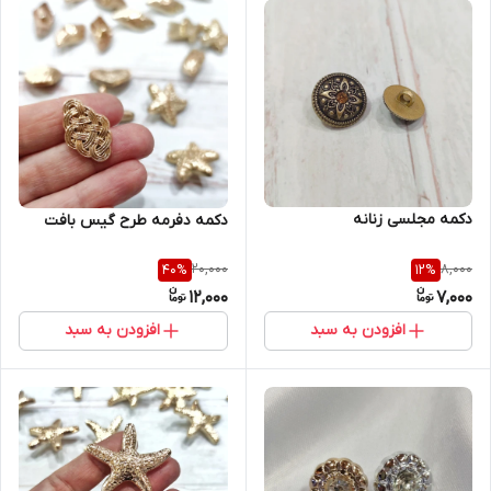
دکمه مجلسی زنانه
دکمه دفرمه طرح گیس بافت
20,000
8,000
40
%
12
%
12,000
7,000
افزودن به سبد
افزودن به سبد