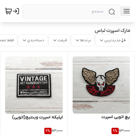
مارک اسپرت لباس
جدیدترین
برندها
قیمت
دسته‌بندی
فقط محص
پچ اتویی اسپرت
اپلیکه اسپرت وینتیج(اتویی)
53,000
53,000
9
%
9
%