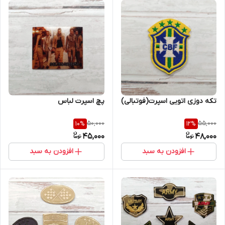
تکه دوزی اتویی اسپرت(فوتبالی)
پچ اسپرت لباس
50,000
55,000
10
%
12
%
45,000
48,000
افزودن به سبد
افزودن به سبد