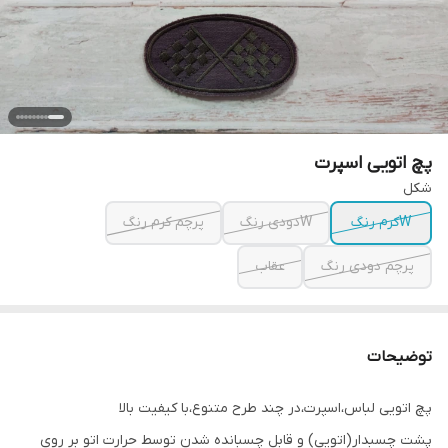
پچ اتویی اسپرت
شکل
Wکرم رنگ
Wدودی رنگ
پرچم کرم رنگ
پرچم دودی رنگ
عقاب
توضیحات
پچ اتویی لباس،اسپرت،در چند طرح متنوع،با کیفیت بالا
پشت چسبدار(اتویی) و قابل چسبانده شدن توسط حرارت اتو بر روی