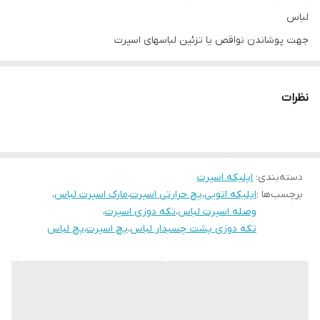
لباس
جهت پوشاندن نواقص یا تزئین لباسهای اسپرت
ابعاد طرحها در تصاویر نمایش داده شده است
نظرات
دسته‌بندی
:
اپلیکه اسپرت
برچسب‌ها :
اپلیکه اتویی
،
پچ حرارتی اسپرت
،
مارک اسپرت لباس
،
وصله اسپرت لباس
،
تکه دوزی اسپرت
،
تکه دوزی پشت چسبدار لباس
،
پچ اسپرت
،
پچ لباس