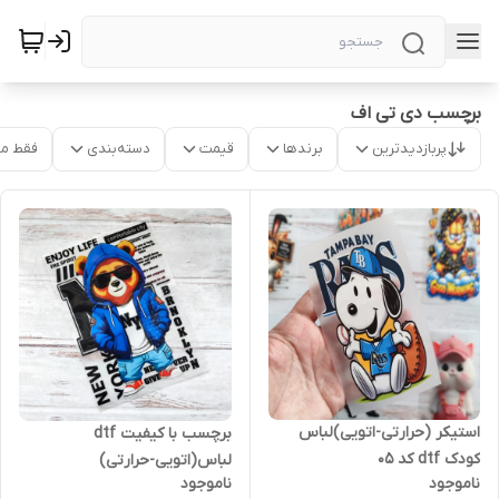
برچسب دی تی اف
پربازدیدترین
برندها
قیمت
دسته‌بندی
فقط م
استیکر (حرارتی-اتویی)لباس
برچسب با کیفیت dtf
کودک dtf کد ۰۵
لباس(اتویی-حرارتی)
ناموجود
ناموجود