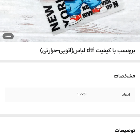
برچسب با کیفیت dtf لباس(اتویی-حرارتی)
مشخصات
ابعاد
۱۴×۲۰
توضیحات