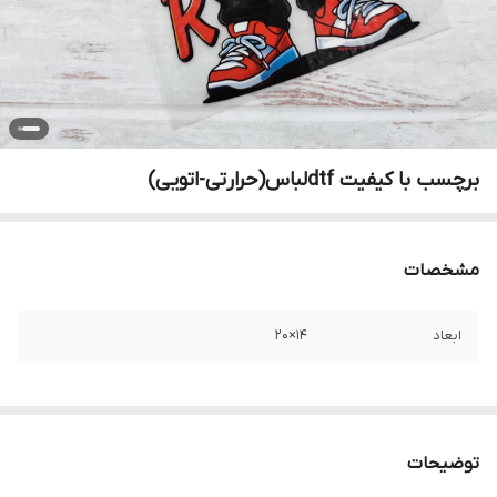
برچسب با کیفیت dtfلباس(حرارتی-اتویی)
مشخصات
ابعاد
۱۴×۲۰
توضیحات