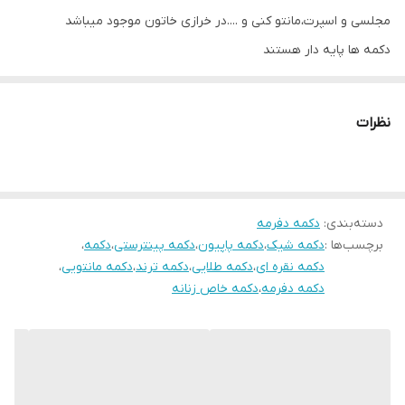
مجلسی و اسپرت،مانتو کنی و ....در خرازی خاتون موجود میباشد
دکمه ها پایه دار هستند
سایز بزرگ ۱/۷×۲/۳
سایز متوسط ۱/۳×۱/۹
نظرات
سایز کوچک ۱×۱/۴
دسته‌بندی
:
دکمه دفرمه
برچسب‌ها :
دکمه شیک
،
دکمه پاپیون
،
دکمه پینترستی
،
دکمه
،
دکمه نقره ای
،
دکمه طلایی
،
دکمه ترند
،
دکمه مانتویی
،
دکمه دفرمه
،
دکمه خاص زنانه