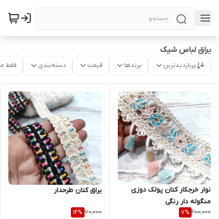
یراق لباس شیک
پربازدیدترین
برندها
قیمت
دسته‌بندی
فقط م
نوار خرجکار کتان پولک دوزی
یراق کتان طرحدار
منگوله دار رنگی
70,000
200,000
14
%
7
%