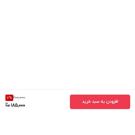
200,000
7
%
افزودن به سبد خرید
185,000