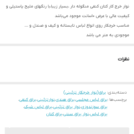
نوار خرج کار کتان کنفی منگوله دار ،بسیار زیبا،با رنگهای ملیح پاستیلی و
کیفیت عالی با عرض ۱۰سانت موجود می‌باشد
مناسب خرجکار روی انواع لباس تابستانه و کیف و صندل و ....
موجودی به متر می باشد
نظرات
دسته‌بندی
:
یراق(نوار خرجکار تزئینی)
برچسب‌ها :
یراق لباس مجلسی
،
یراق هندی
،
نوارتزئینی
،
یراق کنفی
،
یراق سوزندوزی
،
نوار یراق تزئینی
،
یراق لباس شیک
،
یراق لباس
،
نوار یراق سنتی
،
یراق کتان