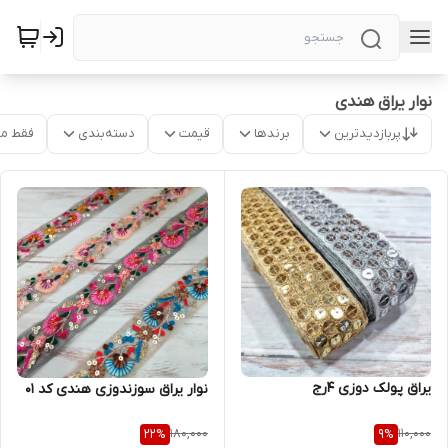
نوار یراق هندی
پربازدیدترین
برندها
قیمت
دسته‌بندی
فقط م
یراق پولک دوزی ۴رج
نوار یراق سوزندوزی هندی کد ۰۱
180,000
110,000
22
%
9
%