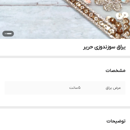
یراق سوزندوزی حریر
مشخصات
عرض یراق
۵سانت
توضیحات