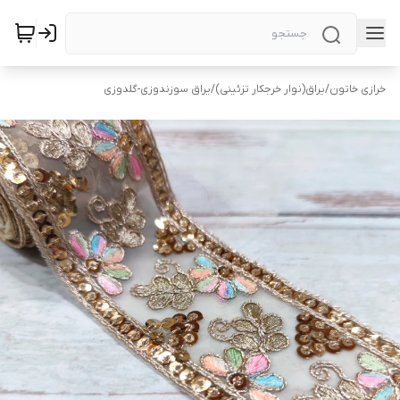
خرازی خاتون
/
یراق(نوار خرجکار تزئینی)
/
یراق سوزندوزی-گلدوزی