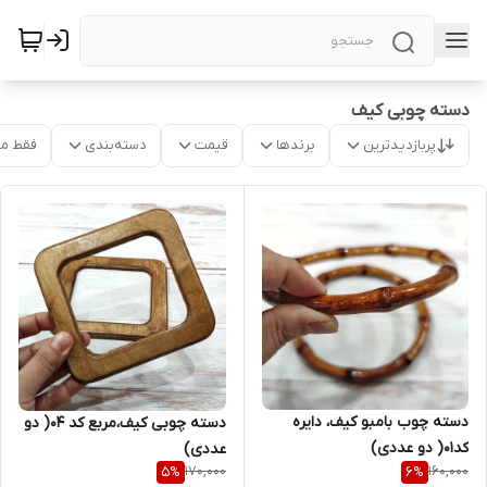
دسته چوبی کیف
پربازدیدترین
برندها
قیمت
دسته‌بندی
فقط م
دسته چوب بامبو کیف، دایره
دسته چوبی کیف،مربع کد ۰۴( دو
کد۰۱( دو عددی)
عددی)
170,000
160,000
5
%
6
%