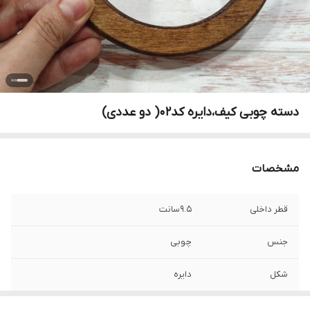
دسته چوبی کیف،دایره کد۰۲( دو عددی)
مشخصات
قطر داخلی
۹.۵سانت
جنس
چوبی
شکل
دایره
رنگ
خودرنگ چوب