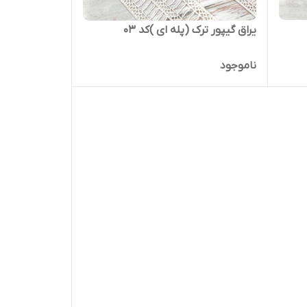
یراق گیپور ترک (پله ای )کد ۰۳
ناموجود