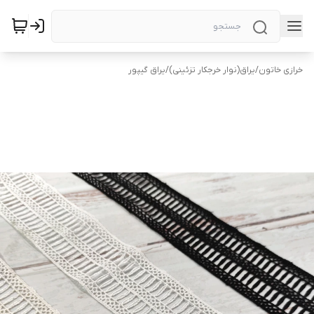
خرازی خاتون
/
یراق(نوار خرجکار تزئینی)
/
یراق گیپور