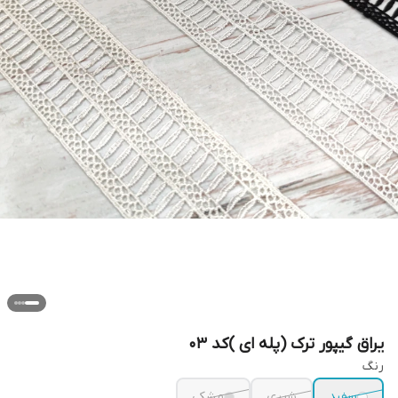
یراق گیپور ترک (پله ای )کد ۰۳
رنگ
سفید
شیری
مشکی