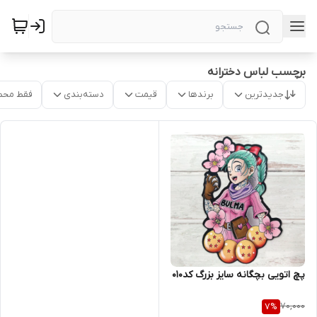
برچسب لباس دخترانه
جدیدترین
برندها
قیمت
دسته‌بندی
فقط محص
پچ اتویی بچگانه سایز بزرگ کد۰۱۰
70,000
7
%