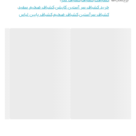
برچسب‌ها :
کشبافت
،
کشباف
،
کشباف لاکرا
،
خرید کشباف سر آستین کاپشن
،
کشباف ضخیم سفید
،
کشباف سرآستین
،
کشباف ضخیم
،
کشباف پایین لباس