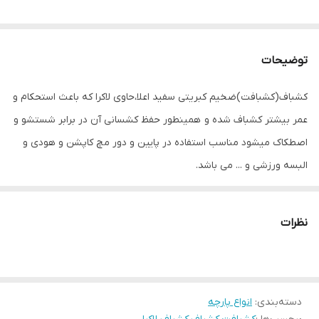
توضیحات
کشباف(کشبافت)ضخیم کبریتی سفید اعلا،حاوی لاکرا که باعث استحکام و
عمر بیشتر کشباف شده و همینطور حفظ کشسانی آن در برابر شستشو و
اصطکاک میشود مناسب استفاده در پایین و دور مچ کاپشن و هودی و
البسه ورزشی و ... می باشد.
عرض کشباف ۵۰سانت می باشد که در سه آیتم طول؛ ۲۵ و ۵۰ و۱۰۰ سانت
به دلیل راحتی مشتری در انتخاب اندازه ،ارائه میشود.
نظرات
دسته‌بندی
:
انواع پارچه