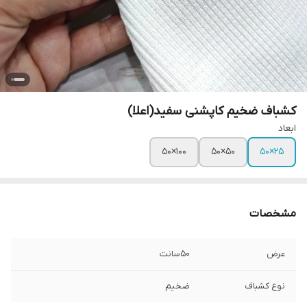
کشباف ضخیم کاپشنی سفید(اعلا)
ابعاد
۱۰۰×۵۰
۵۰×۵۰
۲۵×۵۰
مشخصات
عرض
۵۰سانت
نوع کشباف
ضخیم