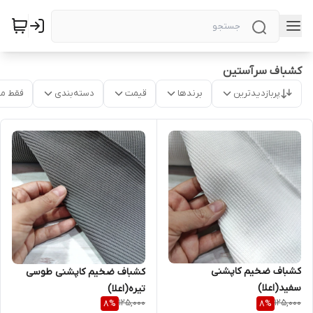
کشباف سرآستین
پربازدیدترین
برندها
قیمت
دسته‌بندی
فقط م
کشباف ضخیم کاپشنی
کشباف ضخیم کاپشنی طوسی
سفید(اعلا)
تیره(اعلا)
125,000
125,000
8
%
8
%