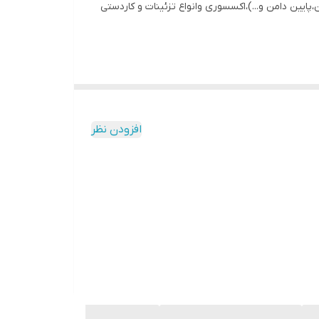
بر روی ؛لباس(یقه لباس،لب آستین،پایین دامن و...)،اکسسوری وانواع تزئینات و کاردستی
افزودن نظر