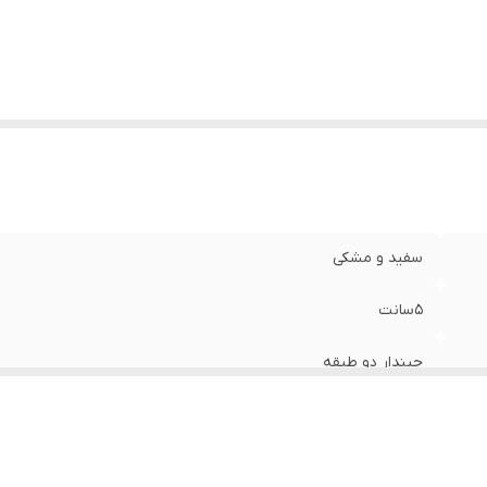
سفید و مشکی
۵سانت
چیندار دو طبقه