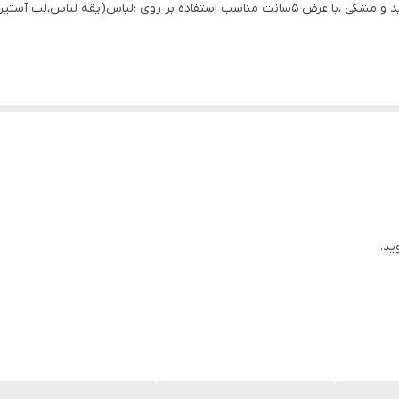
تور چیندار(پلیسه)دو طبقه کیفیت عالی،در دو رنگ سفید و مشکی ،با عرض ۵سانت مناسب استفاده 
ید.