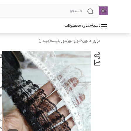
دسته‌بندی محصولات
خرازی خاتون
/
انواع تور
/
تور پلیسه(چیندار)
تو
رن
دس
بر
ر
ع
م