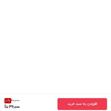
40,000
10
%
افزودن به سبد خرید
36,000