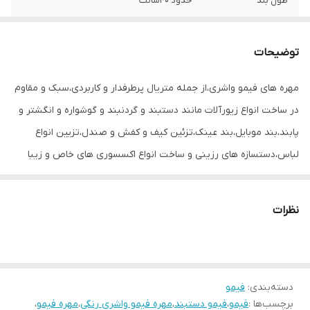
طول بند
حدود ۴۰سانت
توضیحات
مهره های فیمو واشری،از جمله متریال پرطرفدار و کاربردی،سبک و مقاوم
در ساخت انواع زیورآلات مانند دستبند و گردنبند و گوشواره و انگشتر و
پابند،بند موبایل،بند عینک،تزئین کیف و کفش و صندل،تزیین انواع
لباس،دستسازه های رزینی و ساخت انواع اکسسوری های خاص و زیبا
هستند.
هرچند حدود ۴۰سانت طول و بین ۲۵۰تا ۳۰۰مهره دارد.
نظرات
دسته‌بندی
:
فیمو
برچسب‌ها :
فیمو
،
فیمو دستبند
،
مهره فیمو واشری رنگی
،
مهره فیمو
،