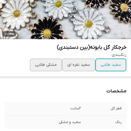
خرجکار گل بابونه(بین دستبندی)
رنگبندی
سفید طلایی
سفید نقره ای
مشکی طلایی
مشخصات
قطر گل
۲سانت
رنگ
سفید و مشکی