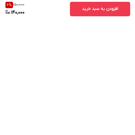
150,000
6
%
افزودن به سبد خرید
140,000
برگشت به بالا
ارسال ویژه
پشتیبانی ۲۴ ساعته
۷ روز ضمانت بازگشت کالا
پرداخت در محل