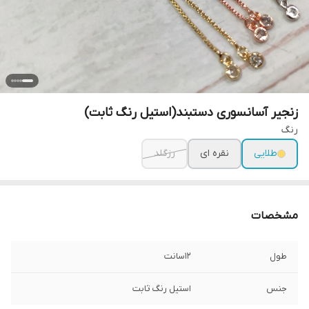
زنجیر آسانسوری دستبند(استیل رنگ ثابت)
رنگ
طلایی
نقره ای
رزگلد
مشخصات
طول
۱۲سانت
جنس
استیل رنگ ثابت