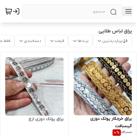
یراق لباس طلایی
پربازدیدترین
برندها
قیمت
دسته‌بندی
فقط م
یراق خرجکار پولک دوزی
یراق پولک دوزی ۱رج
گیسبافت
84,000
10
%