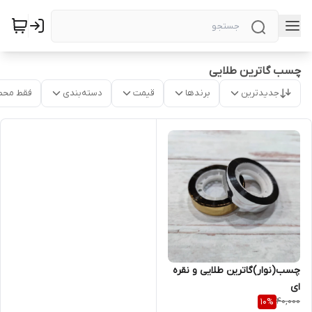
چسب گاترین طلایی
جدیدترین
برندها
قیمت
دسته‌بندی
فقط محص
چسب(نوار)گاترین طلایی و نقره
ای
40,000
10
%