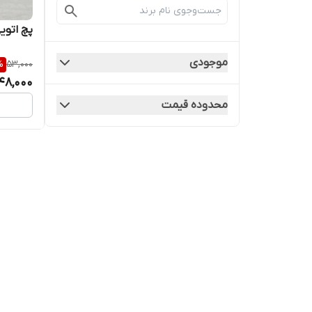
پچ اتوی
موجودی
%
53,000
48,000
محدوده قیمت