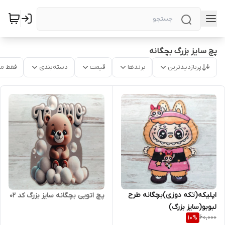
پچ سایز بزرگ بچگانه
پربازدیدترین
برندها
قیمت
دسته‌بندی
فقط م
اپلیکه(تکه دوزی)بچگانه طرح
پچ اتویی بچگانه سایز بزرگ کد ۰۲
لبوبو(سایز بزرگ)
60,000
10
%