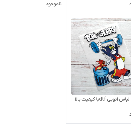
ناموجود
تویی dtfبا کیفیت بالا