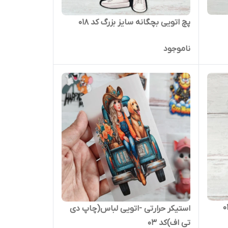
پچ اتویی بچگانه سایز بزرگ کد ۰۱۸
ناموجود
استیکر حرارتی -اتویی لباس(چاپ دی
تی اف)کد ۰۳