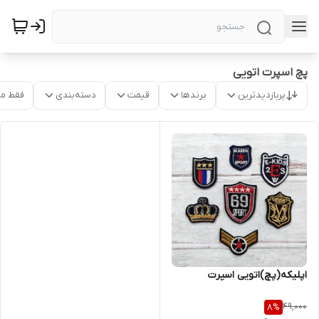
پچ اسپرت اتویی
پربازدیدترین
برندها
قیمت
دسته‌بندی
فقط م
اپلیکه(پچ)اتویی اسپرت
49,000
8
%