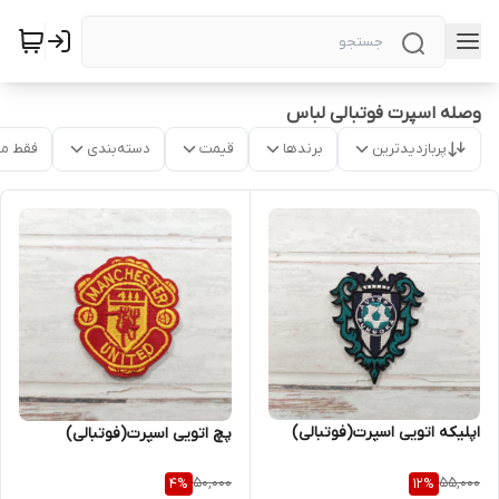
وصله اسپرت فوتبالی لباس
پربازدیدترین
برندها
قیمت
دسته‌بندی
فقط م
اپلیکه اتویی اسپرت(فوتبالی)
پچ اتویی اسپرت(فوتبالی)
50,000
55,000
4
%
12
%