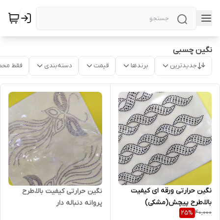
نگین چسبی
جدیدترین
برندها
قیمت
دسته‌بندی
فقط محص
نگین حرارتی ورقه ای کیفیت
نگین حرارتی کیفیت بالا،طرح
بالا،طرح پیچش(مشکی)
پروانه دنباله دار
40,000
25
%