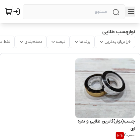
نوارچسب طلایی
پربازدیدترین
برندها
قیمت
دسته‌بندی
فقط م
چسب(نوار)گاترین طلایی و نقره
ای
40,000
10
%