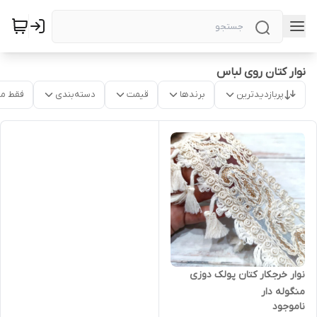
نوار کتان روی لباس
پربازدیدترین
برندها
قیمت
دسته‌بندی
فقط م
نوار خرجکار کتان پولک دوزی
منگوله دار
ناموجود