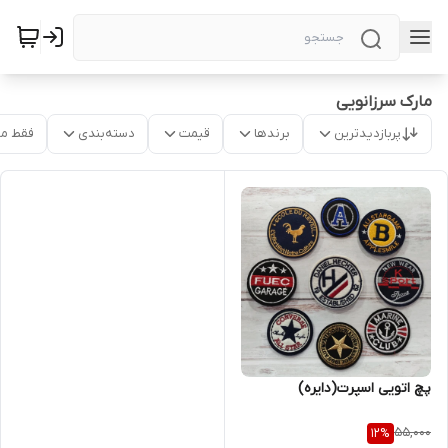
مارک سرزانویی
پربازدیدترین
برندها
قیمت
دسته‌بندی
فقط م
پچ اتویی اسپرت(دایره)
55,000
12
%