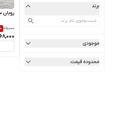
برند
روبان سات
%
75,000
68,000
موجودی
محدوده قیمت