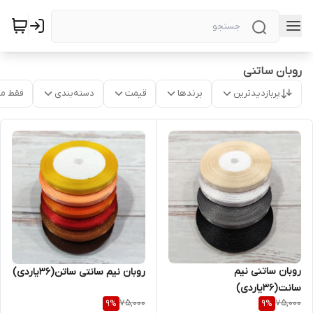
روبان ساتنی
پربازدیدترین
برندها
قیمت
دسته‌بندی
فقط م
روبان ساتنی نیم
روبان نیم سانتی ساتن(۳۶یاردی)
سانت(۳۶یاردی)
75,000
75,000
9
%
9
%