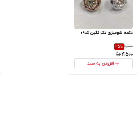
دکمه شومیزی تک نگین کد۰۹
6,000
25
%
4,500
افزودن به سبد