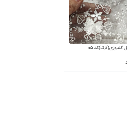
ل گلدوزی(ترک)کد ۰۵