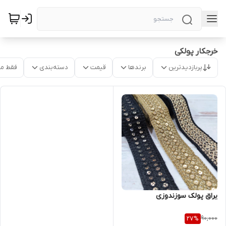
خرجکار پولکی
پربازدیدترین
برندها
قیمت
دسته‌بندی
فقط م
یراق پولک سوزندوزی
90,000
27
%