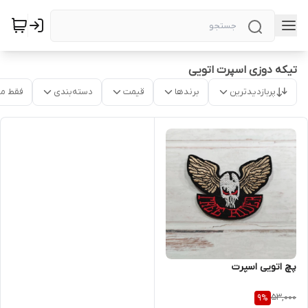
تیکه دوزی اسپرت اتویی
پربازدیدترین
برندها
قیمت
دسته‌بندی
فقط م
پچ اتویی اسپرت
53,000
9
%