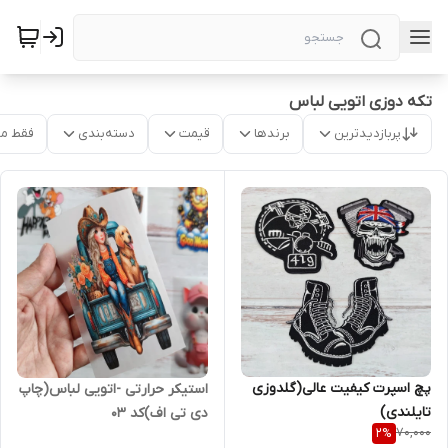
تکه دوزی اتویی لباس
پربازدیدترین
برندها
قیمت
دسته‌بندی
فقط م
پچ اسپرت کیفیت عالی(گلدوزی
استیکر حرارتی -اتویی لباس(چاپ
تایلندی)
دی تی اف)کد ۰۳
70,000
2
%