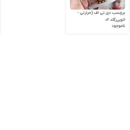
برچسب دی تی اف (حرارتی -
اتویی)کد ۰۲
ناموجود