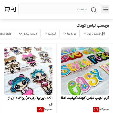
برچسب لباس کودک
جدیدترین
برندها
قیمت
دسته‌بندی
فقط محص
آرم اتویی لباس کودک،کیفیت اعلا
تکه دوزی(اپلیکه)بچگانه ال او
ال
50,000
73,000
10
%
6
%