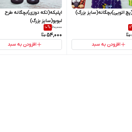
(پچ اتویی)بچگانه(سایز بزرگ)
اپلیکه(تکه دوزی)بچگانه طرح
لبوبو(سایز بزرگ)
10
%
60,000
11
54,000
افزودن به سبد
افزودن به سبد