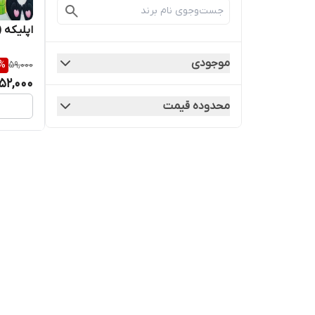
اپلیکه 
موجودی
%
59,000
52,000
محدوده قیمت