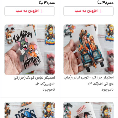
30,000
48,000
افزودن به سبد
افزودن به سبد
استیکر حرارتی -اتویی لباس(چاپ
استیکر لباس کودک(حرارتی
دی تی اف)کد ۰۳
-اتویی)کد ۰۶
ناموجود
ناموجود