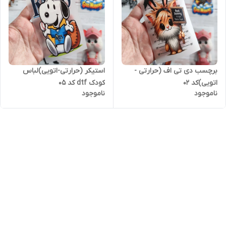
برچسب دی تی اف (حرارتی -
استیکر (حرارتی-اتویی)لباس
اتویی)کد ۰۲
کودک dtf کد ۰۵
ناموجود
ناموجود