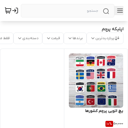
اپلیکه پرچم
پربازدیدترین
برندها
قیمت
دسته‌بندی
فقط م
پچ اتویی پرچم کشورها
50,000
10
%