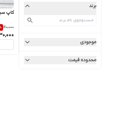
برند
کاپ سی
%
140,000
30,000
موجودی
محدوده قیمت