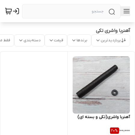
آهنربا واشری تکی
پربازدیدترین
برندها
قیمت
دسته‌بندی
فقط م
آهنربا واشری(تکی و بسته ای)
100,000
20
%