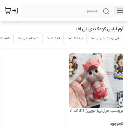
آرم لباس کودک دی تی اف
پربازدیدترین
برندها
قیمت
دسته‌بندی
فقط م
برچسب حرارتی(اتویی) dtf کد ۰۱
ناموجود