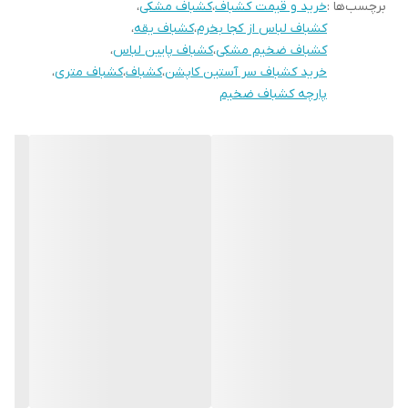
برچسب‌ها :
خرید و قیمت کشباف
،
کشباف مشکی
،
کشباف لباس از کجا بخرم
،
کشباف یقه
،
کشباف ضخیم مشکی
،
کشباف پایین لباس
،
خرید کشباف سر آستین کاپشن
،
کشباف
،
کشباف متری
،
پارچه کشباف ضخیم