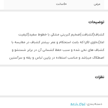
عرض
۵۰سانت
توضیحات
کشباف(کشبافت)ضخیم کبریتی مشکی با خطوط سفید(کیفیت
اعلا),حاوی لاکرا که باعث استحکام و عمر بیشتر کشباف در مقایسه با
کشباف های نخی شده و سبب حفظ کشسانی آن در برابر شستشو و
اصطکاک میباشد و مناسب استفاده در پایین لباس و یقه و سرآستین
کاپشن و هودی و البسه ورزشی و....است.
عرض کشباف ۵۰سانت می‌باشد و در متراژهای ۲۵و۵۰و۱۰۰سانت به دلیل
نظرات
راحتی مشتری در انتخاب ابعاد کشباف، ارائه میشود.
دسته‌بندی
:
انواع پارچه